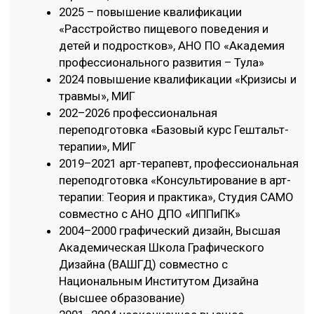
Дизайна (ВАШГД) совместно с
Национальным Институтом Дизайна
(высшее образование)
2001–2004 неоконченное высшее,
отделение ХТОПП (художественно-
техническое оформление печатной
продукции), МГУП (Полиграф)
1995–1999 учитель рисования и черчения,
Московский Областной Педагогический
Колледж (средне-специальное
образование)
1990–1995 Детская Художественная
Дополнительные программы и курсы
Школа №1 г Серпухов
2022 курс «Травма: работа с сообщество», Студия
САМО
2016 курс «Базовый курс по арт-терапии», Студия
САМО
2015 курсы «Арт-терапия для детей с особыми
потребностями и их семьями», «Ненасильственное
общение», «Работа с агрессией», «Альтернативная и
дополнительная коммуникация», «Подходы в работе с
людьми, находящимися в аутистическом спектре» ,
«ТМНР», РБО «ЦЛП»
2014, 2017 курс «Школа приемного родительства»,
ИРСУ
2016 курс «Организация и сопровождение сюжетно-
ролевой игры в разновозрастной группе