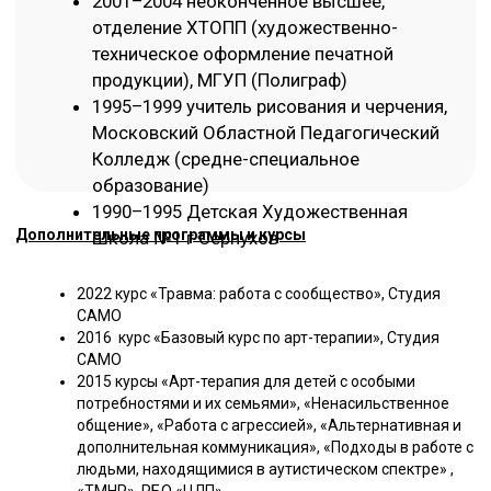
непостоянного состава»
2016 курс «Интерактивная и экто-пластическая арт-
терапия»
2013–2015 серия образовательных семинаров:
«Созависимость», «Семейная система», «Чувства»
2009–2014 образовательные семинары и
терапевтические группы «Работа с последствиями
детских травм и депривации. Метод М. Мюррей»
Обо мне
С кем работаю
взрослые
дети
семьи
сообщества
С какими запросами работаю
поддержка
вопросы и темы, с которыми вы
хотите разобраться
Формат работы