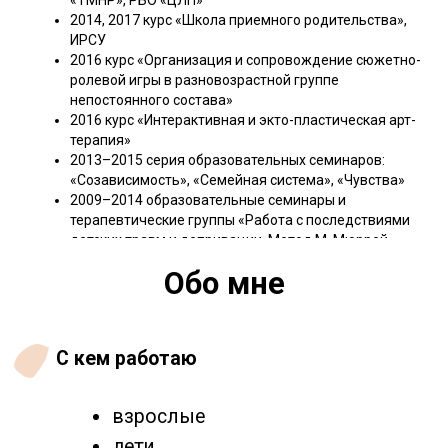
онлайн
очно (Дахаб, Москва)
Актуальные интересы в
профессиональном поле
Поддерживающая и развивающая
арт-терапия
Вопросы идентичности, смыслов,
опор,
Само-исследование, обнаружение
ресурсов, интеграция опыта
Спонтанность, свобода,
проявленность
Сопровождение в проживании
кризисов (эмиграция, смена
профессии, взаимоотношения,
потеря или болезнь близких, прочие
жизненные кризисы)