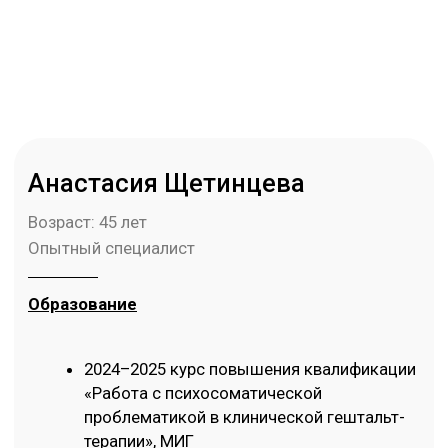
Анастасия Щетинцева
Возраст: 45 лет
Опытный специалист
Образование
2024–2025 курс повышения квалификации
«Работа с психосоматической
проблематикой в клинической гештальт-
терапии», МИГ
2025 – повышение квалификации
«Расстройство пищевого поведения и
детей и подростков», АНО ПО «Академия
профессионального развития – Тула»
2024 повышение квалификации «Кризисы и
травмы», МИГ
202–2026 профессиональная
переподготовка «Базовый курс Гештальт-
терапии», МИГ
2019–2021 арт-терапевт, профессиональная
переподготовка «Консультирование в арт-
терапии: Теория и практика», Студия САМО
совместно с АНО ДПО «ИППиПК»
2004–2000 графический дизайн, Высшая
Академическая Школа Графического