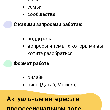
Работа с психосоматическим
запросом в оптике арт-терапии и
Ещё
гештальт подхода
В эмиграции с 2022 года, Живу между
пустыней и морем. Люблю огонь и воду:
обжигаю керамику и глубоко ныряю.
Многому учусь в совместном опыте с
клиентами. Поддерживаю интерес, тепло,
любопытство и совместность.
Стоимость сессии
онлайн, очно - 60 минут: 5500 ₽ (или 55 €)
Записаться на сессию