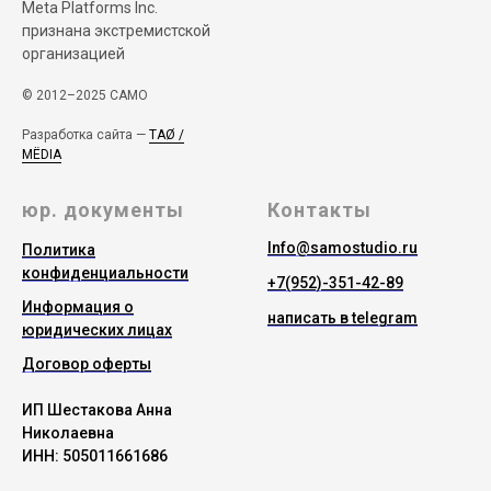
Meta Platforms Inc.
признана экстремистской
организацией
© 2012–2025 САМО
Разработка сайта —
TAØ /
MЁDIA
юр. документы
Контакты
Info@samostudio.ru
Политика
конфиденциальности
+7(952)-351-42-89
Информация о
написать в telegram
юридических лицах
Договор оферты
ИП Шестакова Анна
Николаевна
ИНН: 505011661686